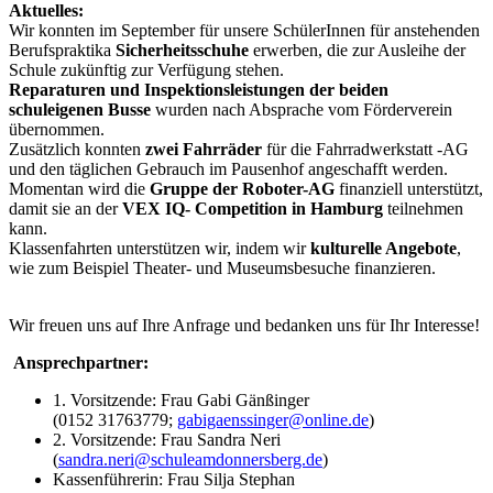
Aktuelles:
Wir konnten im September für unsere SchülerInnen für anstehenden
Berufspraktika
Sicherheitsschuhe
erwerben, die zur Ausleihe der
Schule zukünftig zur Verfügung stehen.
Reparaturen und Inspektionsleistungen der beiden
schuleigenen Busse
wurden nach Absprache vom Förderverein
übernommen.
Zusätzlich konnten
zwei Fahrräder
für die Fahrradwerkstatt -AG
und den täglichen Gebrauch im Pausenhof angeschafft werden.
Momentan wird die
Gruppe der Roboter-AG
finanziell unterstützt,
damit sie an der
VEX IQ- Competition in Hamburg
teilnehmen
kann.
Klassenfahrten unterstützen wir, indem wir
kulturelle Angebote
,
wie zum Beispiel Theater- und Museumsbesuche finanzieren.
Wir freuen uns auf Ihre Anfrage und bedanken uns für Ihr Interesse!
Ansprechpartner:
1. Vorsitzende: Frau Gabi Gänßinger
(0152 31763779;
gabigaenssinger@online.de
)
2. Vorsitzende: Frau Sandra Neri
(
sandra.neri@schuleamdonnersberg.de
)
Kassenführerin: Frau Silja Stephan